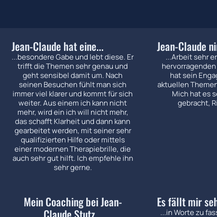
Jean-Claude hat eine...
Jean-Claude ni
...besondere Gabe und lebt diese. Er
...Arbeit sehr e
trifft die Themen sehr genau und
hervorragenden 
geht sensibel damit um. Nach
hat sein Enga
seinen Besuchen fühlt man sich
aktuellen Themen 
immer viel klarer und kommt für sich
Mich hat es s
weiter. Aus einem ich kann nicht
gebracht, R
mehr, wird ein ich will nicht mehr,
das schafft Klarheit und dann kann
gearbeitet werden, mit seiner sehr
qualifizierten Hilfe oder mittels
einer modernen Therapiebrille, die
auch sehr gut hilft. Ich empfehle ihn
sehr gerne.
Mein Coaching bei Jean-
Es fällt mir se
Claude Stutz...
...in Worte zu fa