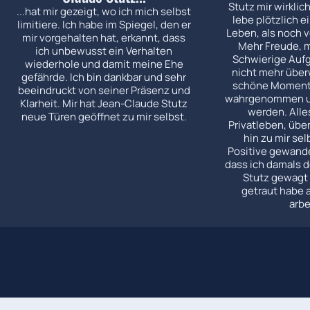
Stutz mir wirklic
...hat mir gezeigt, wo ich mich selbst
lebe plötzlich e
limitiere. Ich habe im Spiegel, den er
Leben, als noch v
mir vorgehalten hat, erkannt, dass
Mehr Freude, m
ich unbewusst ein Verhalten
Schwierige Aufg
wiederhole und damit meine Ehe
nicht mehr über
gefährde. Ich bin dankbar und sehr
schöne Moment
beeindruckt von seiner Präsenz und
wahrgenommen u
Klarheit. Mir hat Jean-Claude Stutz
werden. All
neue Türen geöffnet zu mir selbst.
Privatleben, über
hin zu mir sel
Positive gewandel
dass ich damals d
Stutz gewagt
getraut habe a
arbe